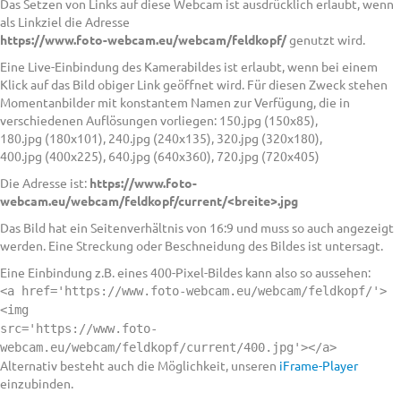
Das Setzen von Links auf diese Webcam ist ausdrücklich erlaubt, wenn
als Linkziel die Adresse
https://www.foto-webcam.eu/webcam/feldkopf/
genutzt wird.
Eine Live-Einbindung des Kamerabildes ist erlaubt, wenn bei einem
Klick auf das Bild obiger Link geöffnet wird. Für diesen Zweck stehen
Momentanbilder mit konstantem Namen zur Verfügung, die in
verschiedenen Auflösungen vorliegen: 150.jpg (150x85),
180.jpg (180x101), 240.jpg (240x135), 320.jpg (320x180),
400.jpg (400x225), 640.jpg (640x360), 720.jpg (720x405)
Die Adresse ist:
https://www.foto-
webcam.eu/webcam/feldkopf/current/<breite>.jpg
Das Bild hat ein Seitenverhältnis von 16:9 und muss so auch angezeigt
werden. Eine Streckung oder Beschneidung des Bildes ist untersagt.
Eine Einbindung z.B. eines 400-Pixel-Bildes kann also so aussehen:
<a href='https://www.foto-webcam.eu/webcam/feldkopf/'>
<img
src='https://www.foto-
webcam.eu/webcam/feldkopf/current/400.jpg'></a>
Alternativ besteht auch die Möglichkeit, unseren
iFrame-Player
einzubinden.