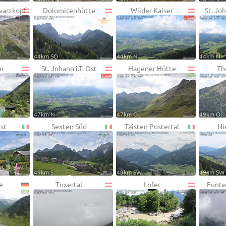
warzkopf
Dolomitenhütte
Wilder Kaiser
St. Joh
44km SO
44km N
44km N
n
St. Johann i.T. Ost
Hagener Hütte
Th
47km N
47km O
49km O
st
Sexten Süd
Taisten Pustertal
Ni
49km S
49km SW
49km SW
e
Tuxertal
Lofer
Funte