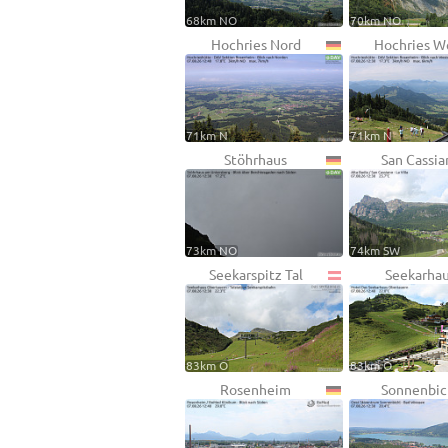
68km NO
70km NO
Hochries Nord
Hochries W
71km N
71km N
Stöhrhaus
San Cassia
73km NO
74km SW
Seekarspitz Tal
Seekarha
83km O
83km O
Rosenheim
Sonnenbic