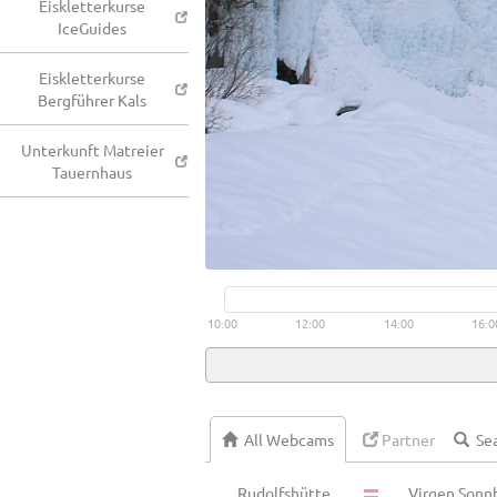
Eiskletterkurse
IceGuides
Eiskletterkurse
Bergführer Kals
Unterkunft Matreier
Tauernhaus
10:00
12:00
14:00
16:0
All Webcams
Partner
Rudolfshütte
Virgen Sonn