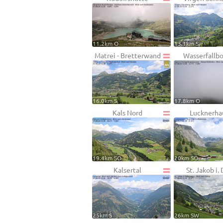
11.2km O
13.1km S
Matrei - Bretterwand
Wasserfallb
16.0km S
17.8km O
Kals Nord
Lucknerha
19.4km SO
20km SO
Kalsertal
St. Jakob i. 
25km S
26km SW