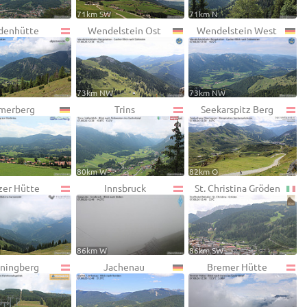
71km SW
71km N
denhütte
Wendelstein Ost
Wendelstein West
73km NW
73km NW
merberg
Trins
Seekarspitz Berg
80km W
82km O
zer Hütte
Innsbruck
St. Christina Gröden
W
86km W
86km SW
ningberg
Jachenau
Bremer Hütte