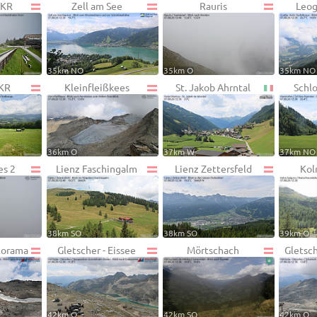
HKR
Zell am See
Rauris
Leog
35km NO
35km O
35km NO
HKR
Kleinfleißkees
St. Jakob Ahrntal
Schl
36km O
37km W
37km NO
es 2
Lienz Faschingalm
Lienz Zettersfeld
Kol
38km SO
38km SO
39km O
norama
Gletscher - Eissee
Mörtschach
Gletsch
42km O
42km SO
42km O