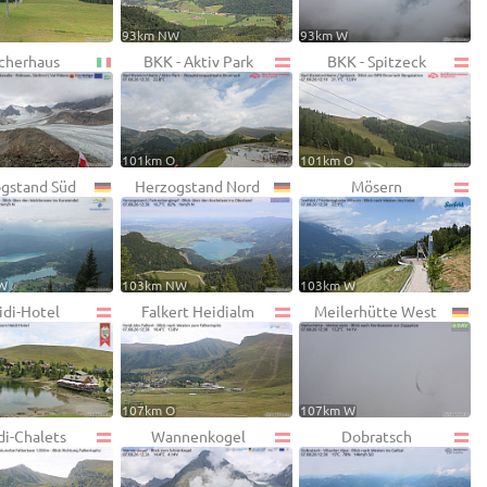
93km NW
93km W
cherhaus
BKK - Aktiv Park
BKK - Spitzeck
101km O
101km O
gstand Süd
Herzogstand Nord
Mösern
W
103km NW
103km W
idi-Hotel
Falkert Heidialm
Meilerhütte West
107km O
107km W
di-Chalets
Wannenkogel
Dobratsch