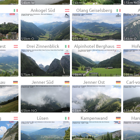
54km W
54km N
55km NO
Ankogel Süd
Olang Geiselsberg
A
55km O
56km SW
56km O
est
Drei Zinnenblick
Alpinhotel Berghaus
Hofe
57km S
59km W
59km SW
sau
Jenner Süd
Jenner Ost
Carl-v
65km NO
65km NO
65km NO
g
Lüsen
Kampenwand
Marq