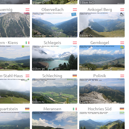
55km O
55km NO
uernig
Obervellach
Ankogel Berg
56km O
56km O
rn - Kiens
Schlegeis
Gernkogel
60km W
60km O
on-Stahl-Haus
Schleching
Polinik
66km N
67km SO
uartstein
Meransen
Hochries Süd