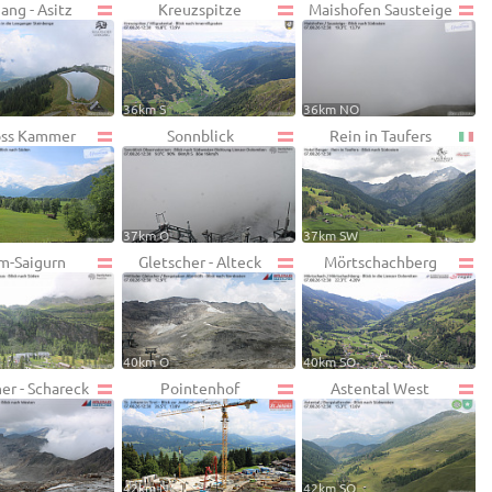
ang - Asitz
Kreuzspitze
Maishofen Sausteige
36km S
36km NO
oss Kammer
Sonnblick
Rein in Taufers
37km O
37km SW
m-Saigurn
Gletscher - Alteck
Mörtschachberg
40km O
40km SO
er - Schareck
Pointenhof
Astental West
42km N
42km SO