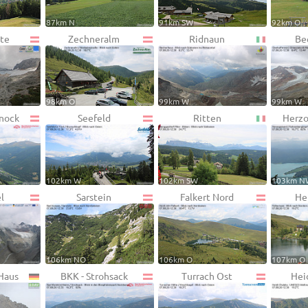
87km N
91km SW
92km O
te
Zechneralm
Ridnaun
Be
98km O
99km W
99km W
rnock
Seefeld
Ritten
Herzo
102km W
102km SW
103km N
l
Sarstein
Falkert Nord
He
106km NO
106km O
107km O
Haus
BKK - Strohsack
Turrach Ost
Hei