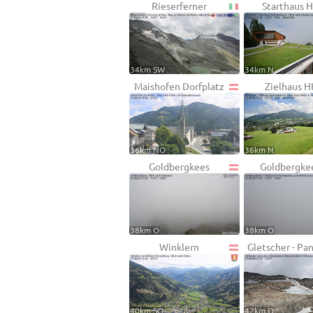
Rieserferner
Starthaus 
34km SW
34km N
Maishofen Dorfplatz
Zielhaus 
36km NO
36km N
Goldbergkees
Goldbergke
38km O
38km O
Winklern
Gletscher - Pa
40km SO
42km O