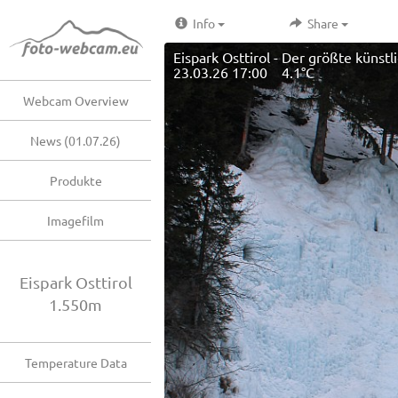
Info
Share
Eispark Osttirol - Der größte künstl
23.03.26 17:00 4.1°C
Webcam Overview
News (01.07.26)
Produkte
Imagefilm
Eispark Osttirol
1.550m
Temperature Data