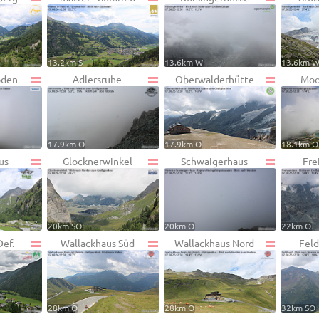
13.2km S
13.6km W
13.6km 
oden
Adlersruhe
Oberwalderhütte
Moo
17.9km O
17.9km O
18.1km O
us
Glocknerwinkel
Schwaigerhaus
Fre
20km SO
20km O
22km O
Def.
Wallackhaus Süd
Wallackhaus Nord
Feld
28km O
28km O
32km SO