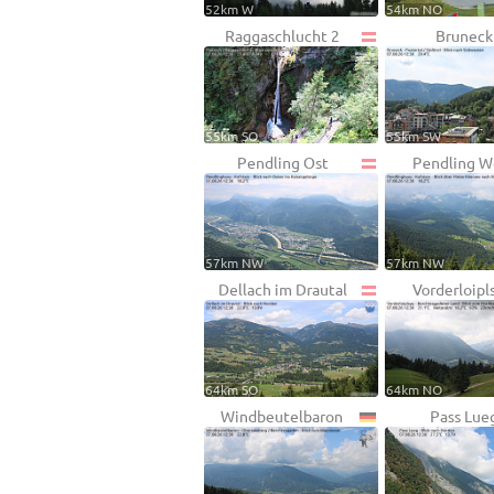
52km W
54km NO
Raggaschlucht 2
Bruneck
55km SO
55km SW
Pendling Ost
Pendling W
57km NW
57km NW
Dellach im Drautal
Vorderloipl
64km SO
64km NO
Windbeutelbaron
Pass Lue