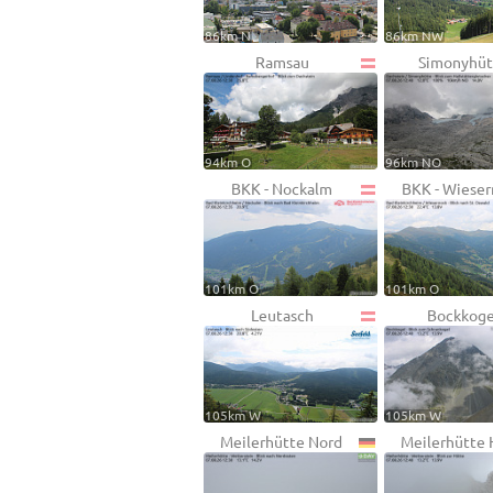
86km N
86km NW
Ramsau
Simonyhüt
94km O
96km NO
BKK - Nockalm
BKK - Wiese
101km O
101km O
Leutasch
Bockkoge
105km W
105km W
Meilerhütte Nord
Meilerhütte 