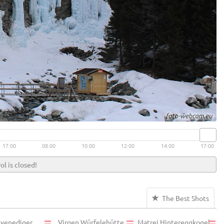
17:00
08:00
10:00
12:00
14:00
17:00
ol is closed!
The Best Shots
venediger
Virgen Würfelehütte
Matrei Hintereggkogel