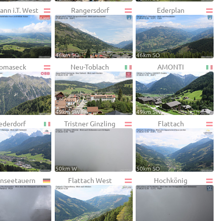
ann i.T. West
Rangersdorf
Ederplan
46km SO
46km SO
omaseck
Neu-Toblach
AMONTI
49km SW
49km SW
ederdorf
Tristner Ginzling
Flattach
50km W
50km SO
nseetauern
Flattach West
Hochkönig