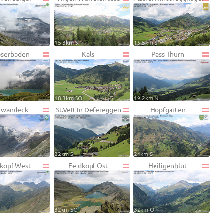
W
15.3km S
15.5km S
serboden
Kals
Pass Thurn
18.3km SO
19.2km N
iwandeck
St.Veit in Defereggen
Hopfgarten
22km S
24km S
kopf West
Feldkopf Ost
Heiligenblut
32km SO
32km O