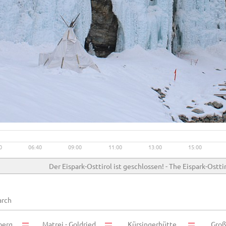
Live video available →
View
0
06:40
09:00
11:00
13:00
15:00
Der Eispark-Osttirol ist geschlossen! - The Eispark-Osttir
berg
Matrei - Goldried
Kürsingerhütte
Groß