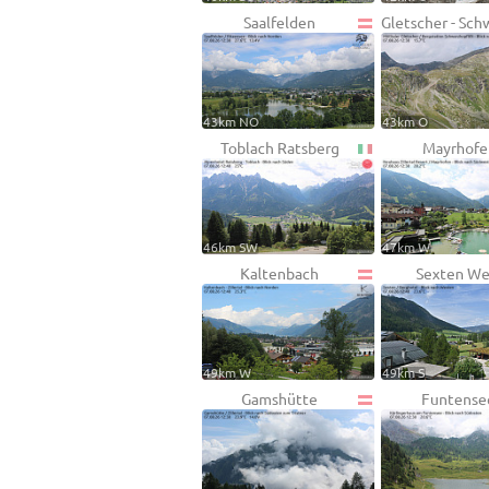
Saalfelden
Gletscher - Sch
43km NO
43km O
Toblach Ratsberg
Mayrhofe
46km SW
47km W
Kaltenbach
Sexten We
49km W
49km S
Gamshütte
Funtense