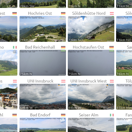
70km SW
71km N
71km N
est
Hochries Ost
Söldenhütte Nord
Söl
71km N
73km NO
73km NO
no
Bad Reichenhall
Hochstaufen Ost
Sa
75km N
75km N
76km N
us
UNI Innsbruck
UNI Innsbruck West
Töl
84km W
84km W
85km N
hl
Bad Endorf
Seiser Alm
Fan