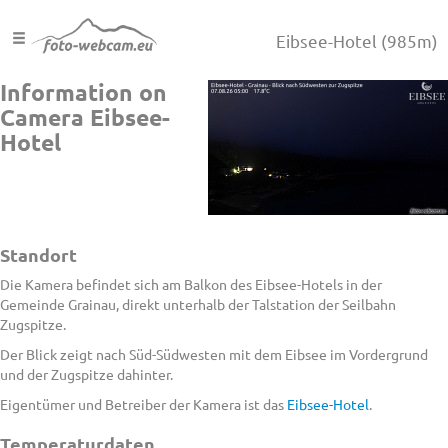
Eibsee-Hotel
(985m)
Information on
Camera Eibsee-
Hotel
Standort
Die Kamera befindet sich am Balkon des Eibsee-Hotels in der
Gemeinde Grainau, direkt unterhalb der Talstation der Seilbahn
Zugspitze.
Der Blick zeigt nach Süd-Südwesten mit dem Eibsee im Vordergrund
und der Zugspitze dahinter.
Eigentümer und Betreiber der Kamera ist das
Eibsee-Hotel
.
Temperaturdaten