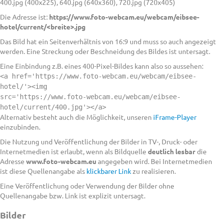
400.jpg (400x225), 640.jpg (640x360), 720.jpg (720x405)
Die Adresse ist:
https://www.foto-webcam.eu/webcam/eibsee-
hotel/current/<breite>.jpg
Das Bild hat ein Seitenverhältnis von 16:9 und muss so auch angezeigt
werden. Eine Streckung oder Beschneidung des Bildes ist untersagt.
Eine Einbindung z.B. eines 400-Pixel-Bildes kann also so aussehen:
<a href='https://www.foto-webcam.eu/webcam/eibsee-
hotel/'><img
src='https://www.foto-webcam.eu/webcam/eibsee-
hotel/current/400.jpg'></a>
Alternativ besteht auch die Möglichkeit, unseren
iFrame-Player
einzubinden.
Die Nutzung und Veröffentlichung der Bilder in TV-, Druck- oder
Internetmedien ist erlaubt, wenn als Bildquelle
deutlich lesbar
die
Adresse
www.foto-webcam.eu
angegeben wird. Bei Internetmedien
ist diese Quellenangabe als
klickbarer Link
zu realisieren.
Eine Veröffentlichung oder Verwendung der Bilder ohne
Quellenangabe bzw. Link ist explizit untersagt.
Bilder