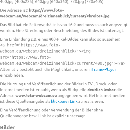
400.jpg (400x225), 640.jpg (640x360), 720.jpg (720x405)
Die Adresse ist:
https://www.foto-
webcam.eu/webcam/dreizinnenblick/current/<breite>.jpg
Das Bild hat ein Seitenverhältnis von 16:9 und muss so auch angezeigt
werden. Eine Streckung oder Beschneidung des Bildes ist untersagt.
Eine Einbindung z.B. eines 400-Pixel-Bildes kann also so aussehen:
<a href='https://www.foto-
webcam.eu/webcam/dreizinnenblick/'><img
src='https://www.foto-
webcam.eu/webcam/dreizinnenblick/current/400.jpg'></a>
Alternativ besteht auch die Möglichkeit, unseren
iFrame-Player
einzubinden.
Die Nutzung und Veröffentlichung der Bilder in TV-, Druck- oder
Internetmedien ist erlaubt, wenn als Bildquelle
deutlich lesbar
die
Adresse
www.foto-webcam.eu
angegeben wird. Bei Internetmedien
ist diese Quellenangabe als
klickbarer Link
zu realisieren.
Eine Veröffentlichung oder Verwendung der Bilder ohne
Quellenangabe bzw. Link ist explizit untersagt.
Bilder