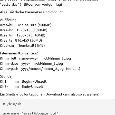
"yesterday" (= Bilder vom vorigen Tag)
Als zusätzliche Parameter sind möglich:
Auflösung:
&res=hu Original size (400MB)
&res=hd 1920x1080 (80MB)
&res=lm 1200x675 (40MB)
&res=la 816x459 (30MB)
&res=sm Thumbnail (1MB)
Filenamen-Konvention:
&fnm=full name-yyyy-mm-dd-hhmm_tt.jpg
&fnm=date yyyy-mm-dd-hhmm_tt.jpg
&fnm=path yyyy/mm/dd/hhmm_tt.jpg (default)
Stunden:
&h1=hhmm Beginn-Uhrzeit
&h2=hhmm Ende-Uhrzeit
Ein Shellskript für täglichen Download kann also so aussehen:
#!/bin/sh

username="email@domain.tld"
