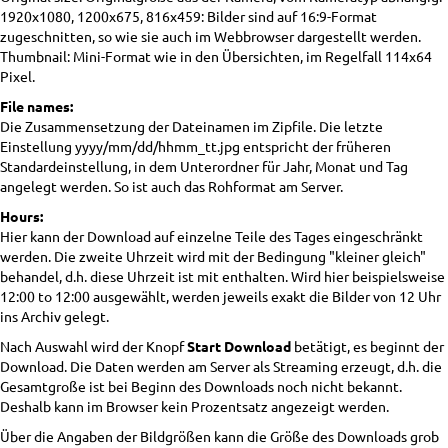
1920x1080, 1200x675, 816x459: Bilder sind auf 16:9-Format
zugeschnitten, so wie sie auch im Webbrowser dargestellt werden.
Thumbnail: Mini-Format wie in den Übersichten, im Regelfall 114x64
Pixel.
File names:
Die Zusammensetzung der Dateinamen im Zipfile. Die letzte
Einstellung yyyy/mm/dd/hhmm_tt.jpg entspricht der früheren
Standardeinstellung, in dem Unterordner für Jahr, Monat und Tag
angelegt werden. So ist auch das Rohformat am Server.
Hours:
Hier kann der Download auf einzelne Teile des Tages eingeschränkt
werden. Die zweite Uhrzeit wird mit der Bedingung "kleiner gleich"
behandel, d.h. diese Uhrzeit ist mit enthalten. Wird hier beispielsweise
12:00 to 12:00 ausgewählt, werden jeweils exakt die Bilder von 12 Uhr
ins Archiv gelegt.
Nach Auswahl wird der Knopf
Start Download
betätigt, es beginnt der
Download. Die Daten werden am Server als Streaming erzeugt, d.h. die
Gesamtgroße ist bei Beginn des Downloads noch nicht bekannt.
Deshalb kann im Browser kein Prozentsatz angezeigt werden.
Über die Angaben der Bildgrößen kann die Größe des Downloads grob