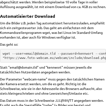
abgeschätzt werden. Werden beispielswise 10 volle Tage in voller
Auflösung ausgewählt, ist mit einem Download von ca. 4GB zu rechnen.
Automatisierter Download
Um die Bilder z.B. jeden Tag automatisiert herunterzuladen, empfiehlt
sich ein zeitgesteuerter Job. Das geht am einfachsten mit dem
Kommandozeilenprogramm wget, was bei Linux im Standard-Umfang
vorhanden ist, aber auch für Windows verfügbar ist.
Das geht so:
wget --user=email@domain.tld --password=kennwort --cont
Statt "email@domain.tld" und "kennwort" müssen jeweils die
tatsächlichen Nutzerdaten angegeben werden.
Der Parameter "webcam-name" muss gegen den tatsächlichen Namen
der Kamera ersetzt werden, um die es geht. Richtig ist die
Schreibweise, wie sie in der Adresszeile des Browsers auftaucht, also
stets kleingeschrieben und ohne Leerzeichen/Umlaute etc.
Das Datum muss in der Schreibweise JJJJ/MM/TT angegeben werden.
Es gibt auch die Spezialfälle "today" (= Bilder von heute) und