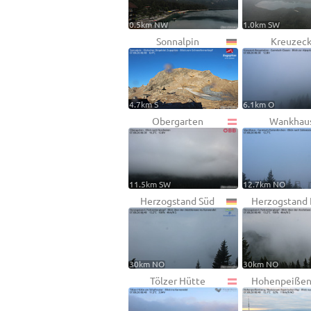
0.5km NW
1.0km SW
Sonnalpin
Kreuzec
4.7km S
6.1km O
Obergarten
Wankhau
11.5km SW
12.7km NO
Herzogstand Süd
Herzogstand
30km NO
30km NO
Tölzer Hütte
Hohenpeißen