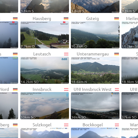
3.8km S
3.8km S
3.8km S
k
Hausberg
Gsteig
Meile
7.7km O
10.8km O
11.2km S
s
Leutasch
Unterammergau
14.2km SO
18.6km N
18.9km S
 Nord
Innsbruck
UNI Innsbruck West
UNI
33km SO
36km SO
37km SO
berg
Sulzkogel
Bockkogel
Wan