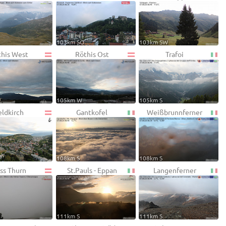
103km SO
103km SW
this West
Röthis Ost
Trafoi
105km W
105km S
eldkirch
Gantkofel
Weißbrunnferner
108km S
108km S
ss Thurn
St.Pauls - Eppan
Langenferner
111km S
111km S