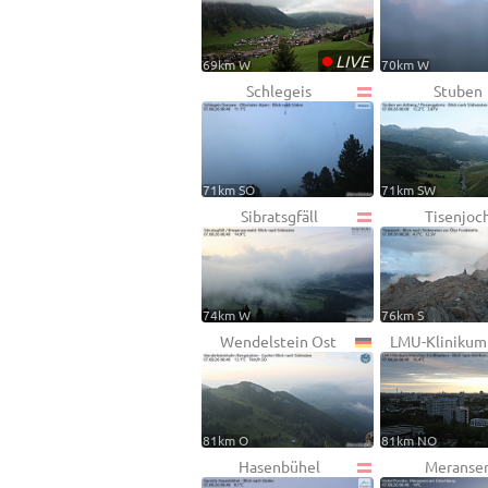
•
LIVE
69km W
70km W
Schlegeis
Stuben
71km SO
71km SW
Sibratsgfäll
Tisenjoc
74km W
76km S
Wendelstein Ost
LMU-Klinikum
81km O
81km NO
Hasenbühel
Meranse