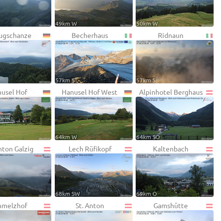
49km W
50km W
lugschanze
Becherhaus
Ridnaun
57km S
57km S
usel Hof
Hanusel Hof West
Alpinhotel Berghaus
64km W
64km SO
nton Galzig
Lech Rüfikopf
Kaltenbach
68km SW
69km O
hmelzhof
St. Anton
Gamshütte