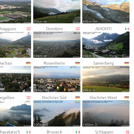
90km W
90km SW
chagguns
Dornbirn
AMONTI
94km W
94km SO
Dachau
Rosenheim
Samerberg
96km NO
98km O
argellen
Hochries Süd
Hochries West
100km O
100km O
Chavalatsch
Bruneck
Schlappin