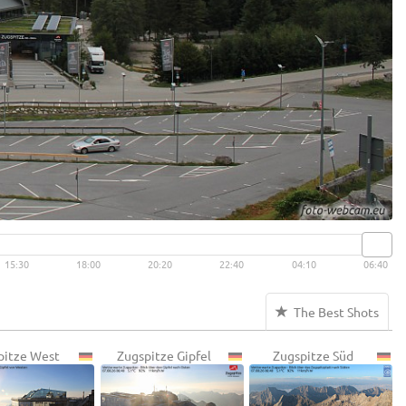
15:30
18:00
20:20
22:40
04:10
06:40
The Best Shots
pitze West
Zugspitze Gipfel
Zugspitze Süd