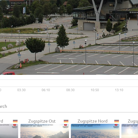
Live video available →
View
0
03:30
06:10
08:30
10:50
13:10
rd
Zugspitze Ost
Zugspitze Nord
Zugs