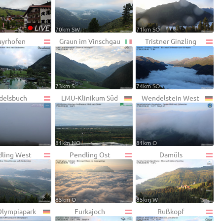
•
LIVE
70km SW
71km SO
yrhofen
Graun im Vinschgau
Tristner Ginzling
73km S
74km SO
delsbuch
LMU-Klinikum Süd
Wendelstein West
81km NO
81km O
ling West
Pendling Ost
Damüls
85km O
85km W
lympiapark
Furkajoch
Rußkopf