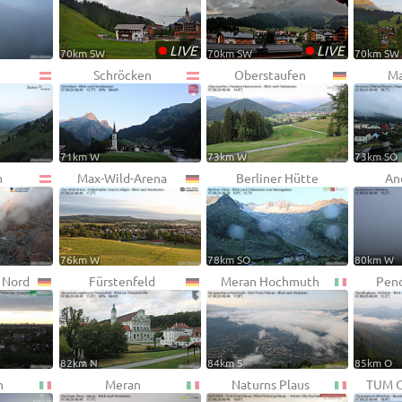
•
•
LIVE
LIVE
70km SW
70km SW
70km SW
Schröcken
Oberstaufen
Ma
71km W
73km W
73km SO
h
Max-Wild-Arena
Berliner Hütte
An
76km W
78km SO
80km W
 Nord
Fürstenfeld
Meran Hochmuth
Pend
82km N
84km S
85km O
n
Meran
Naturns Plaus
TUM O