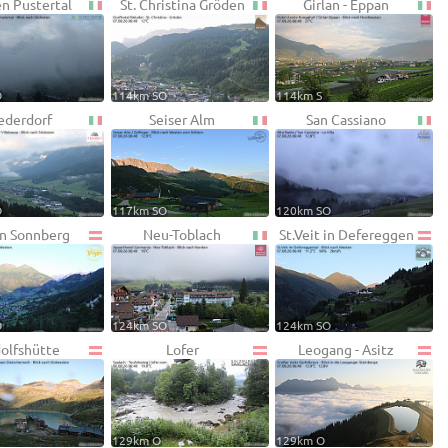
en Pustertal
St. Christina Gröden
Girlan - Eppan
O
114km SO
114km S
ederdorf
Seiser Alm
San Cassiano
O
117km SO
120km SO
en Sonnberg
Neu-Toblach
St.Veit in Defereggen
O
124km SO
124km SO
olfshütte
Lofer
Leogang - Asitz
129km O
129km O