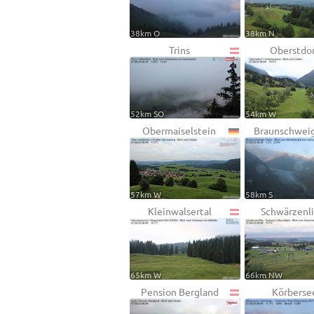
38km O
38km N
Trins
Oberstdor
52km SO
54km W
Obermaiselstein
Braunschweig
57km W
58km S
Kleinwalsertal
Schwärzenli
65km W
66km NW
Pension Bergland
Körberse