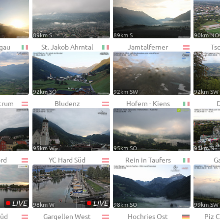
89km S
89km S
90km NO
hgau
St. Jakob Ahrntal
Jamtalferner
Ts
92km SO
92km SW
92km SW
trum
Bludenz
Hofern - Kiens
95km W
95km SO
95km N
ord
YC Hard Süd
Rein in Taufers
G
•
•
LIVE
LIVE
98km W
98km SO
99km SW
Süd
Gargellen West
Hochries Ost
Piz 