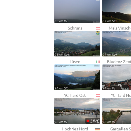
85km W
87km SO
Schruns
Mals Vinsc
91km SW
92km SW
Lüsen
Bludenz Zen
94km SO
94km W
YC Hard Ost
YC Hard N
•
LIVE
98km W
98km W
Hochries Nord
Gargellen 