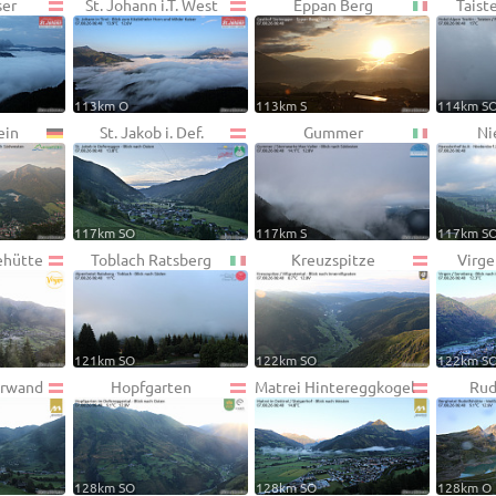
ser
St. Johann i.T. West
Eppan Berg
Taist
113km O
113km S
114km S
ein
St. Jakob i. Def.
Gummer
Ni
117km SO
117km S
117km S
ehütte
Toblach Ratsberg
Kreuzspitze
Virg
121km SO
122km SO
122km S
erwand
Hopfgarten
Matrei Hintereggkogel
Rud
128km SO
128km SO
128km O