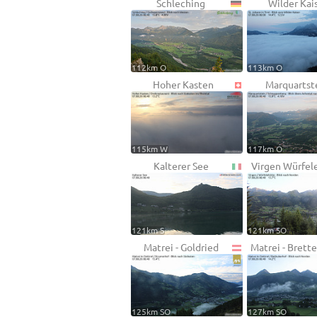
Schleching
Wilder Kai
112km O
113km O
Hoher Kasten
Marquartst
115km W
117km O
Kalterer See
Virgen Würfel
121km S
121km SO
Matrei - Goldried
Matrei - Brett
125km SO
127km SO