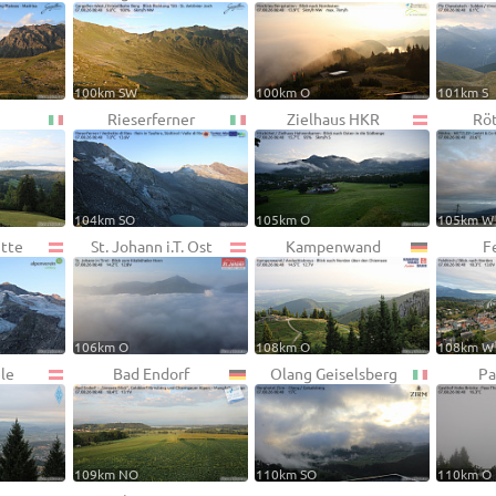
100km SW
100km O
101km S
Rieserferner
Zielhaus HKR
Rö
104km SO
105km O
105km W
ütte
St. Johann i.T. Ost
Kampenwand
F
106km O
108km O
108km W
le
Bad Endorf
Olang Geiselsberg
Pa
109km NO
110km SO
110km O