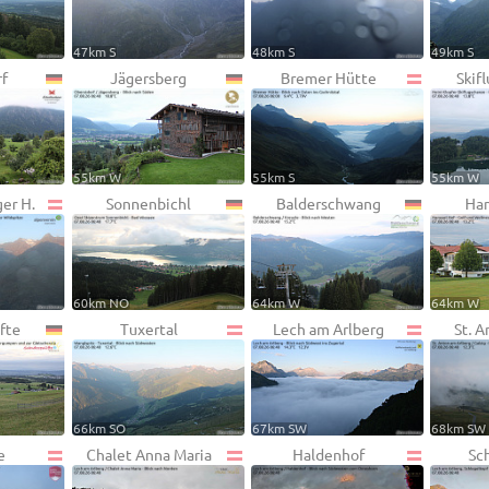
47km S
48km S
49km S
f
Jägersberg
Bremer Hütte
Skif
55km W
55km S
55km W
er H.
Sonnenbichl
Balderschwang
Han
60km NO
64km W
64km W
fte
Tuxertal
Lech am Arlberg
St. A
66km SO
67km SW
68km SW
e
Chalet Anna Maria
Haldenhof
Sc