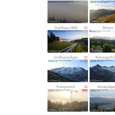
100km O
100km SW
Starthaus HKR
Ritten
104km O
104km S
Großvenediger
Kürsingerh
105km O
105km O
Pointenhof
Vorderälpe
109km O
109km W