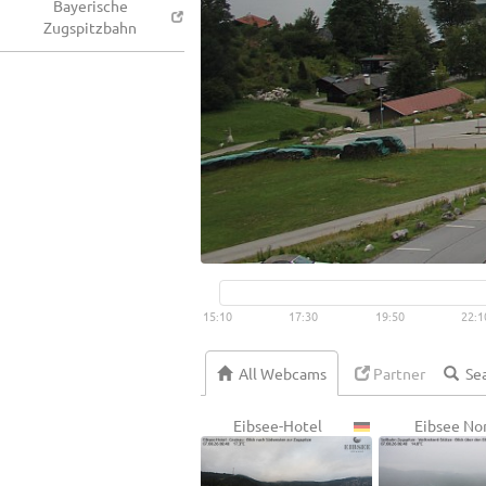
Bayerische
Zugspitzbahn
15:10
17:30
19:50
22:1
All Webcams
Partner
Eibsee-Hotel
Eibsee No