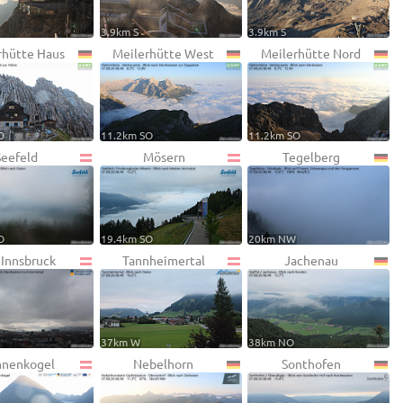
3.9km S
3.9km S
rhütte Haus
Meilerhütte West
Meilerhütte Nord
O
11.2km SO
11.2km SO
Seefeld
Mösern
Tegelberg
O
19.4km SO
20km NW
 Innsbruck
Tannheimertal
Jachenau
37km W
38km NO
nenkogel
Nebelhorn
Sonthofen