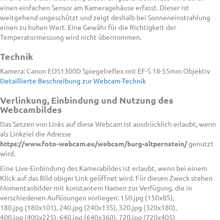
einen einfachen Sensor am Kameragehäuse erfasst. Dieser ist
weitgehend ungeschützt und zeigt deshalb bei Sonneneinstrahlung
einen zu hohen Wert. Eine Gewähr für die Richtigkeit der
Temperaturmessung wird nicht übernommen.
Technik
Kamera: Canon EOS1300D Spiegelreflex mit EF-S 18-55mm Objektiv
Detaillierte Beschreibung zur Webcam-Technik
Verlinkung, Einbindung und Nutzung des
Webcambildes
Das Setzen von Links auf diese Webcam ist ausdrücklich erlaubt, wenn
als Linkziel die Adresse
https://www.foto-webcam.eu/webcam/burg-altpernstein/
genutzt
wird.
Eine Live-Einbindung des Kamerabildes ist erlaubt, wenn bei einem
Klick auf das Bild obiger Link geöffnet wird. Für diesen Zweck stehen
Momentanbilder mit konstantem Namen zur Verfügung, die in
verschiedenen Auflösungen vorliegen: 150.jpg (150x85),
180.jpg (180x101), 240.jpg (240x135), 320.jpg (320x180),
400.jpg (400x225), 640.jpg (640x360), 720.jpg (720x405)