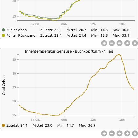
20
15
Sa 08.
06h
12h
18h
Fühler oben
Zuletzt
22.2
Mittel
20.7
Min
14.3
Max
30.6
Fühler Rückwand
Zuletzt
22.4
Mittel
21.4
Min
13.8
Max
33.1
Innentemperatur Gehäuse - Buchkopfturm - 1 Tag
35
30
Grad Celsius
25
20
15
Sa 08.
06h
12h
18h
Zuletzt
24.1
Mittel
23.0
Min
14.7
Max
36.9