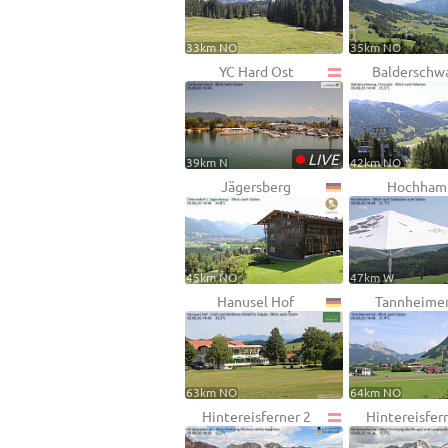
33km NO
35km NO
YC Hard Ost
Balderschw
•
LIVE
39km N
42km NO
Jägersberg
Hochha
45km NO
47km W
Hanusel Hof
Tannheimer
63km NO
64km NO
Hintereisferner 2
Hintereisfer