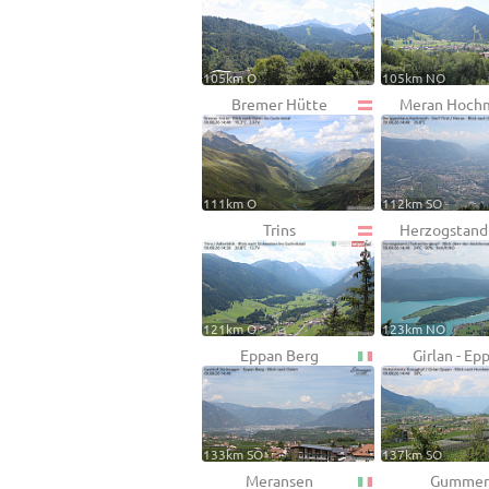
105km O
105km NO
Bremer Hütte
Meran Hoch
111km O
112km SO
Trins
Herzogstand
121km O
123km NO
Eppan Berg
Girlan - Ep
133km SO
137km SO
Meransen
Gummer