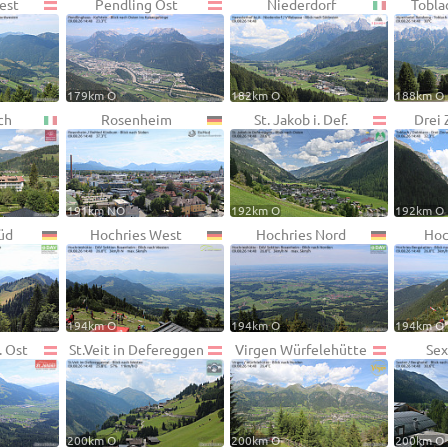
est
Pendling Ost
Niederdorf
Tobla
179km O
182km O
188km O
ch
Rosenheim
St. Jakob i. Def.
Drei 
191km NO
192km O
192km O
üd
Hochries West
Hochries Nord
Hoc
194km O
194km O
194km O
. Ost
St.Veit in Defereggen
Virgen Würfelehütte
Sex
200km O
200km O
200km O