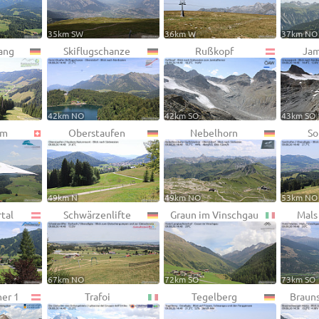
35km SW
36km W
37km NO
ang
Skiflugschanze
Rußkopf
Jam
42km NO
42km SO
43km SO
mm
Oberstaufen
Nebelhorn
So
49km N
49km NO
53km NO
tal
Schwärzenlifte
Graun im Vinschgau
Mals
67km NO
72km SO
73km SO
ner 1
Trafoi
Tegelberg
Braun