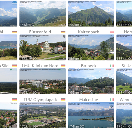
148km O
150km O
151km O
hl
Fürstenfeld
Kaltenbach
Hofe
155km NO
156km O
158km O
m Süd
LMU-Klinikum Nord
Bruneck
St. J
163km NO
166km O
167km O
TUM Olympiapark
Malcesine
Wende
172km NO
174km SO
176km O