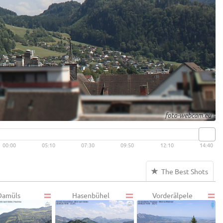
00:00
05:10
07:30
09:50
12:10
14:40
The Best Shots
Damüls
Hasenbühel
Vorderälpele