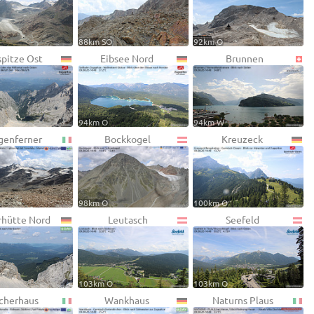
88km SO
92km O
pitze Ost
Eibsee Nord
Brunnen
94km O
94km W
genferner
Bockkogel
Kreuzeck
98km O
100km O
rhütte Nord
Leutasch
Seefeld
103km O
103km O
cherhaus
Wankhaus
Naturns Plaus