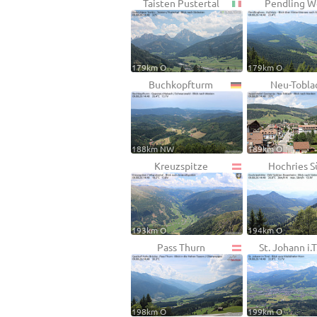
Taisten Pustertal
Pendling W
179km O
179km O
Buchkopfturm
Neu-Tobla
188km NW
189km O
Kreuzspitze
Hochries S
193km O
194km O
Pass Thurn
St. Johann i.T
198km O
199km O