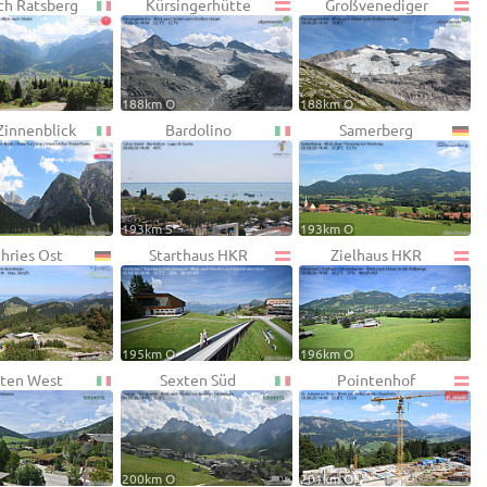
ch Ratsberg
Kürsingerhütte
Großvenediger
188km O
188km O
Zinnenblick
Bardolino
Samerberg
193km S
193km O
hries Ost
Starthaus HKR
Zielhaus HKR
195km O
196km O
ten West
Sexten Süd
Pointenhof
200km O
201km O