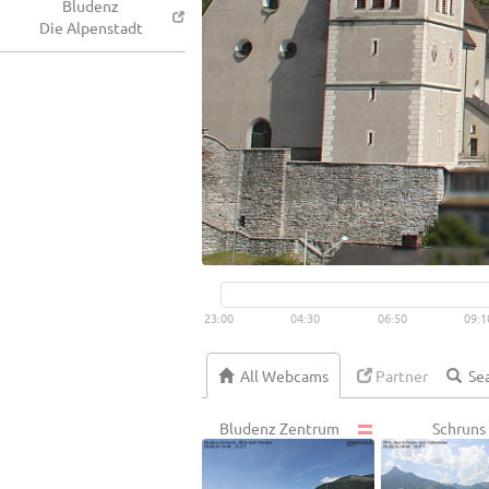
Bludenz
Die Alpenstadt
23:00
04:30
06:50
09:1
All Webcams
Partner
Bludenz Zentrum
Schruns