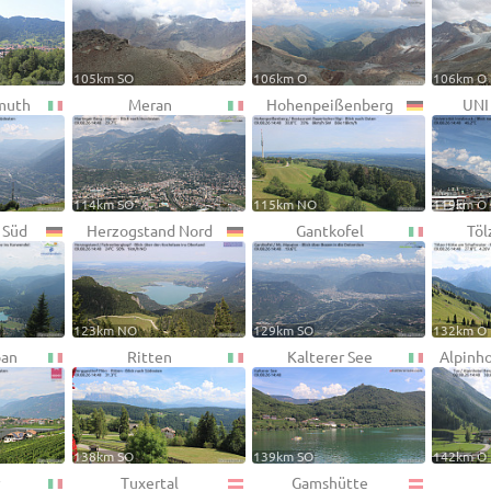
105km SO
106km O
106km O
muth
Meran
Hohenpeißenberg
UNI
114km SO
115km NO
119km O
 Süd
Herzogstand Nord
Gantkofel
Töl
123km NO
129km SO
132km O
pan
Ritten
Kalterer See
Alpinh
138km SO
139km SO
142km O
Tuxertal
Gamshütte