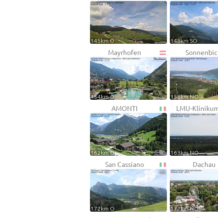
145km O
148km SO
Mayrhofen
Sonnenbic
154km O
155km NO
AMONTI
LMU-Kliniku
162km O
163km NO
San Cassiano
Dachau
172km O
172km NO