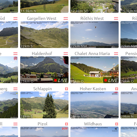
11.9km N
12.4km SO
15.3km N
Süd
Gargellen West
Röthis West
Rö
22km S
22km NW
22km N
e
Haldenhof
Chalet Anna Maria
Pensi
•
•
LIVE
LIVE
25km O
25km O
26km O
berg
Schlappin
Hoher Kasten
An
28km S
29km NW
29km N
ll
Pizol
Wildhaus
F