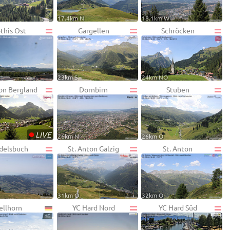
17.4km N
18.1km W
this Ost
Gargellen
Schröcken
W
23km S
24km NO
on Bergland
Dornbirn
Stuben
•
LIVE
26km N
26km O
delsbuch
St. Anton Galzig
St. Anton
31km O
32km O
ellhorn
YC Hard Nord
YC Hard Süd