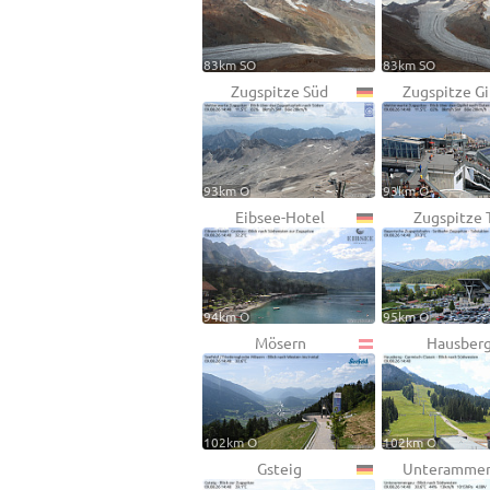
83km SO
83km SO
Zugspitze Süd
Zugspitze Gi
93km O
93km O
Eibsee-Hotel
Zugspitze 
94km O
95km O
Mösern
Hausber
102km O
102km O
Gsteig
Unterammer