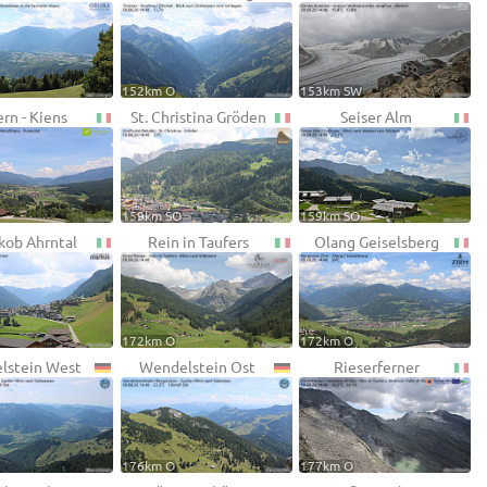
152km O
153km SW
rn - Kiens
St. Christina Gröden
Seiser Alm
159km SO
159km SO
akob Ahrntal
Rein in Taufers
Olang Geiselsberg
172km O
172km O
lstein West
Wendelstein Ost
Rieserferner
176km O
177km O