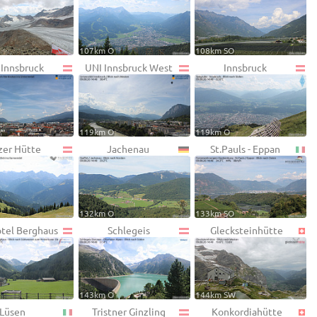
107km O
108km SO
 Innsbruck
UNI Innsbruck West
Innsbruck
119km O
119km O
zer Hütte
Jachenau
St.Pauls - Eppan
132km O
133km SO
otel Berghaus
Schlegeis
Glecksteinhütte
143km O
144km SW
Lüsen
Tristner Ginzling
Konkordiahütte