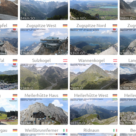
84km SO
85km NO
86km O
pfel
Zugspitze West
Zugspitze Nord
Zugs
93km O
93km O
93km O
Tal
Sulzkogel
Wannenkogel
Lan
95km O
96km O
97km SO
g
Meilerhütte Haus
Meilerhütte West
Meile
103km O
103km O
103km O
gau
Weißbrunnferner
Ridnaun
Be