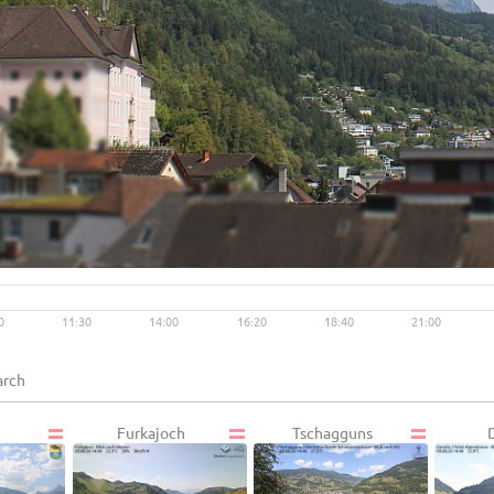
Live video available →
View
0
11:30
14:00
16:20
18:40
21:00
Furkajoch
Tschagguns