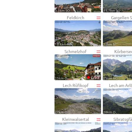
0.3km SO
11.7km SO
Feldkirch
Gargellen 
18.6km NW
22km S
Schmelzhof
Körberse
•
LIVE
25km O
25km NO
Lech Rüfikopf
Lech am Arl
27km O
28km O
Kleinwalsertal
Sibratsgfä