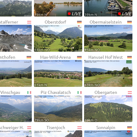
•
•
LIVE
LIVE
39km N
39km N
talferner
Oberstdorf
Obermaiselstein
44km NO
45km NO
nthofen
Max-Wild-Arena
Hanusel Hof West
61km N
63km NO
 Vinschgau
Piz Chavalatsch
Obergarten
79km SO
83km O
schweiger H.
Tisenjoch
Sonnalpin