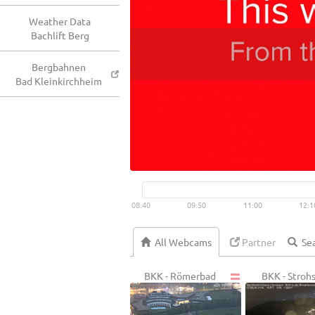
Weather Data
Bachlift Berg
Bergbahnen
Bad Kleinkirchheim
08:40
09:50
11:00
12:1
All Webcams
Partner
BKK - Römerbad
BKK - Stroh