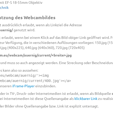
mit EF-S 18-55mm Objektiv
echnik
Nutzung des Webcambildes
 ausdrücklich erlaubt, wenn als Linkziel die Adresse
uernig/
genutzt wird.
 erlaubt, wenn bei einem Klick auf das Bild obiger Link geöffnet wird.
 Verfügung, die in verschiedenen Auflösungen vorliegen: 150.jpg (150
0.jpg (400x225), 640.jpg (640x360), 720.jpg (720x405)
m.eu/webcam/auernig/current/<breite>.jpg
9 und muss so auch angezeigt werden. Eine Streckung oder Beschneidung 
es kann also so aussehen:
.eu/webcam/auernig/'><img
webcam/auernig/current/400.jpg'></a>
 unseren
iFrame-Player
einzubinden.
er in TV-, Druck- oder Internetmedien ist erlaubt, wenn als Bildquelle
ei Internetmedien ist diese Quellenangabe als
klickbarer Link
zu realisi
r Bilder ohne Quellenangabe bzw. Link ist explizit untersagt.