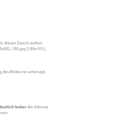
 Für diesen Zweck stehen
x85), 180.jpg (180x101),
des Bildes ist untersagt.
deutlich lesbar
die Adresse
eren.