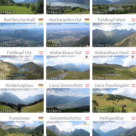
217km O
217km O
219km O
Bad Reichenhall
Hochstaufen Ost
Feldkopf West
222km O
222km O
222km O
Feldkopf Ost
Wallackhaus Süd
Wallackhaus Nord
222km O
222km O
222km O
Vorderloiplsau
Lienz Zettersfeld
Lienz Faschingalm
225km O
225km O
225km O
Funtensee
Dolomitenhütte
Heiligenblut