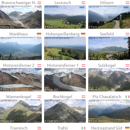
Braunschweiger H.
Leutasch
Mösern
90km SO
91km O
91km O
Wankhaus
Hohenpeißenberg
Seefeld
91km O
92km NO
92km O
Hintereisferner 2
Hintereisferner 1
Sulzkogel
93km SO
93km SO
94km SO
Wannenkogel
Bockkogel
Piz Chavalatsch
96km SO
97km SO
97km SO
Tisenjoch
Trafoi
Herzogstand Süd