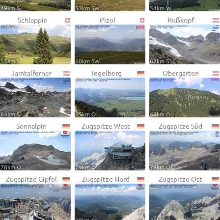
49km S
53km SW
54km W
Schlappin
Pizol
Rußkopf
55km S
60km SW
62km S
Jamtalferner
Tegelberg
Obergarten
64km S
65km O
69km O
Sonnalpin
Zugspitze West
Zugspitze Süd
78km O
79km O
79km O
Zugspitze Gipfel
Zugspitze Nord
Zugspitze Ost