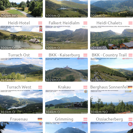
300km NO
300km O
300km O
Heidi-Hotel
Falkert Heidialm
Heidi-Chalets
300km O
300km O
301km O
Turrach Ost
BKK - Kaiserburg
BKK - Country Trail
301km O
302km O
302km O
Turrach West
Krakau
Berghaus Sonnenfels
303km O
304km O
304km NO
Frauenau
Grimming
Ossiacherberg