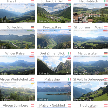
Pass Thurn
St. Jakob i. Def.
Neu-Toblach
188km O
188km O
189km SO
Schleching
Kreuzspitze
St. Johann i.T. West
191km O
191km O
192km O
Wilder Kaiser
Drei Zinnenblick
Marquartstein
192km O
193km SO
195km O
Virgen Würfelehütte
Malcesine
St.Veit in Defereggen
195km O
196km S
196km O
Virgen Sonnberg
Matrei - Goldried
Hopfgarten