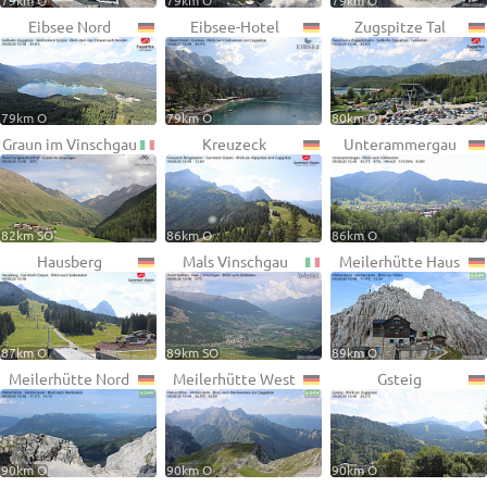
79km O
79km O
79km O
Eibsee Nord
Eibsee-Hotel
Zugspitze Tal
79km O
79km O
80km O
Graun im Vinschgau
Kreuzeck
Unterammergau
82km SO
86km O
86km O
Hausberg
Mals Vinschgau
Meilerhütte Haus
87km O
89km SO
89km O
Meilerhütte Nord
Meilerhütte West
Gsteig
90km O
90km O
90km O