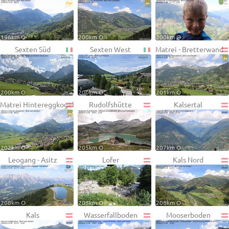
196km O
200km O
200km O
Sexten Süd
Sexten West
Matrei - Bretterwand
200km O
200km O
201km O
Matrei Hintereggkogel
Rudolfshütte
Kalsertal
202km O
205km O
207km O
Leogang - Asitz
Lofer
Kals Nord
208km O
208km O
208km O
Kals
Wasserfallboden
Mooserboden