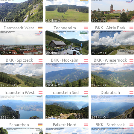
283km O
284km O
290km N
Darmstadt West
Zechneralm
BKK - Aktiv Park
290km N
292km O
295km O
BKK - Spitzeck
BKK - Nockalm
BKK - Wiesernock
295km O
295km O
295km O
Traunstein West
Traunstein Süd
Dobratsch
296km O
296km O
297km O
Schareben
Falkert Nord
BKK - Strohsack