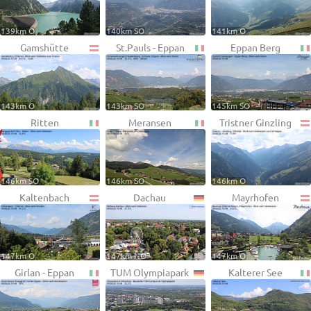
139km O
140km SO
141km O
Gamshütte
St.Pauls - Eppan
Eppan Berg
143km O
143km SO
145km SO
Ritten
Meransen
Tristner Ginzling
146km SO
146km SO
146km O
Kaltenbach
Dachau
Mayrhofen
147km O
147km NO
147km O
Girlan - Eppan
TUM Olympiapark
Kalterer See