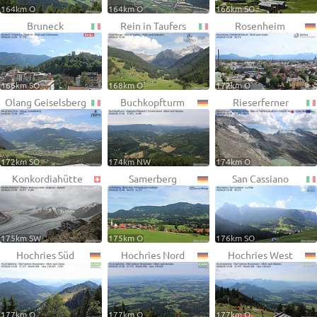
164km O
164km O
166km SO
Bruneck
Rein in Taufers
Rosenheim
166km SO
168km O
172km O
Olang Geiselsberg
Buchkopfturm
Rieserferner
172km SO
174km NW
174km O
Konkordiahütte
Samerberg
San Cassiano
175km SW
175km O
176km SO
Hochries Süd
Hochries Nord
Hochries West
177km O
177km O
177km O