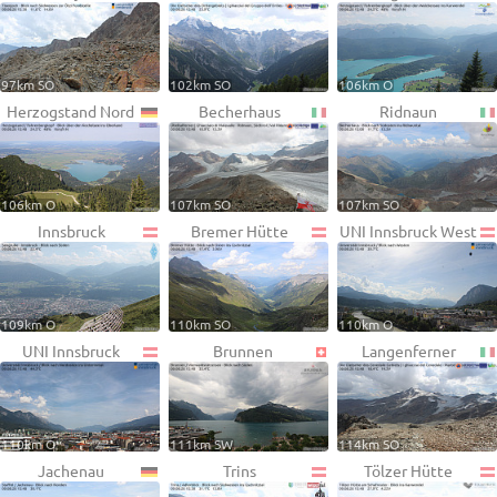
97km SO
102km SO
106km O
Herzogstand Nord
Becherhaus
Ridnaun
106km O
107km SO
107km SO
Innsbruck
Bremer Hütte
UNI Innsbruck West
109km O
110km SO
110km O
UNI Innsbruck
Brunnen
Langenferner
110km O
111km SW
114km SO
Jachenau
Trins
Tölzer Hütte