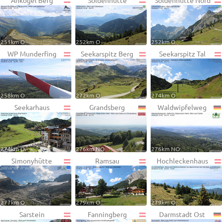
Ankogel Berg
Söldenhütte
Söldenhütte Nord
251km O
252km O
252km O
WP Munderfing
Seekarspitz Berg
Seekarspitz Tal
258km O
272km O
274km O
Seekarhaus
Grandsberg
Waldwipfelweg
274km O
276km NO
276km NO
Simonyhütte
Ramsau
Hochleckenhaus
277km O
279km O
279km O
Sarstein
Fanningberg
Darmstadt Ost