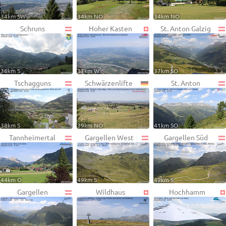
34km SW
34km NO
34km NO
Schruns
Hoher Kasten
St. Anton Galzig
36km S
37km W
37km SO
Tschagguns
Schwärzenlifte
St. Anton
38km S
39km NO
41km SO
Tannheimertal
Gargellen West
Gargellen Süd
44km O
49km S
49km S
Gargellen
Wildhaus
Hochhamm