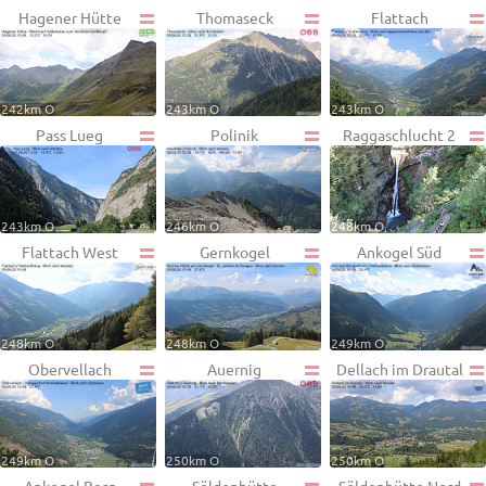
Hagener Hütte
Thomaseck
Flattach
242km O
243km O
243km O
Pass Lueg
Polinik
Raggaschlucht 2
243km O
246km O
248km O
Flattach West
Gernkogel
Ankogel Süd
248km O
248km O
249km O
Obervellach
Auernig
Dellach im Drautal
249km O
250km O
250km O