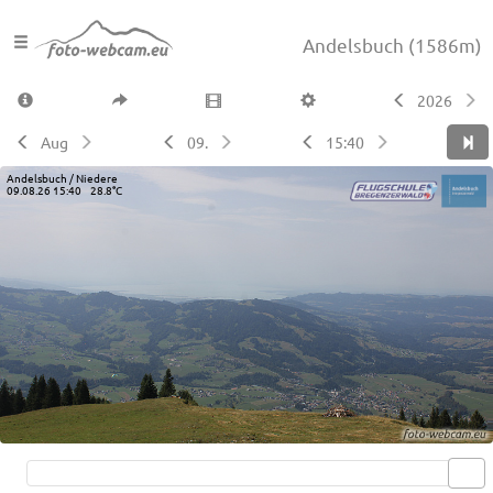
Andelsbuch
(1586m)
2026
Aug
09.
15:40
Andelsbuch / Niedere
09.08.26 15:40 28.8°C
Live video available →
View