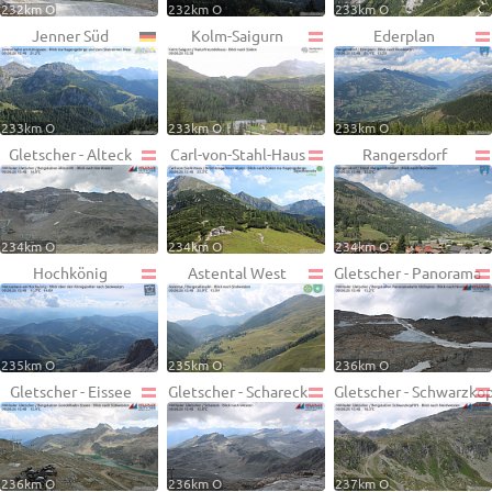
232km O
232km O
233km O
Jenner Süd
Kolm-Saigurn
Ederplan
233km O
233km O
233km O
Gletscher - Alteck
Carl-von-Stahl-Haus
Rangersdorf
234km O
234km O
234km O
Hochkönig
Astental West
Gletscher - Panorama
235km O
235km O
236km O
Gletscher - Eissee
Gletscher - Schareck
Gletscher - Schwarzko
236km O
236km O
237km O