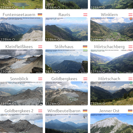
226km O
226km O
226km O
Funtenseetauern
Rauris
Winklern
228km O
228km O
229km O
Kleinfleißkees
Stöhrhaus
Mörtschachberg
230km O
231km O
231km O
Sonnblick
Goldbergkees
Mörtschach
231km O
232km O
232km O
Goldbergkees 2
Windbeutelbaron
Jenner Ost