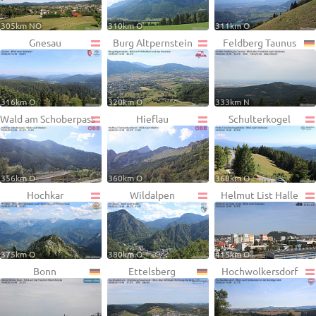
305km NO
310km O
311km O
Gnesau
Burg Altpernstein
Feldberg Taunus
316km O
320km O
333km N
Wald am Schoberpass
Hieflau
Schulterkogel
356km O
360km O
368km O
Hochkar
Wildalpen
Helmut List Halle
375km O
380km O
415km O
Bonn
Ettelsberg
Hochwolkersdorf