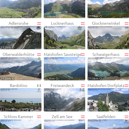
209km O
210km O
211km O
Adlersruhe
Lucknerhaus
Glocknerwinkel
212km O
212km O
212km O
Oberwalderhütte
Maishofen Sausteige
Schwaigerhaus
212km O
213km O
213km O
Bardolino
Freiwandeck
Maishofen Dorfplatz
215km S
216km O
216km O
Schloss Kammer
Zell am See
Saalfelden