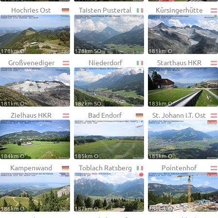
Hochries Ost
Taisten Pustertal
Kürsingerhütte
178km O
178km SO
181km O
Großvenediger
Niederdorf
Starthaus HKR
181km O
182km SO
183km O
Zielhaus HKR
Bad Endorf
St. Johann i.T. Ost
184km O
185km O
185km O
Kampenwand
Toblach Ratsberg
Pointenhof
186km O
187km O
188km O