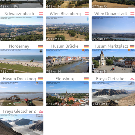
427km NW
442km N
477km O
Schwarzenbach
Wien Bisamberg
Wien Donaustadt
483km O
491km O
492km O
Norderney
Husum Brücke
Husum Marktplatz
728km N
789km N
789km N
Husum Dockkoog
Flensburg
Freya Gletscher
790km N
821km N
3341km N
Freya Gletscher 2