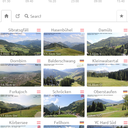
01:30
09:40
16:20
23:00
09:00
15:40
Sibratsgfäll
Hasenbühel
Damüls
6.8km NO
11.5km SW
13.6km S
Dornbirn
Balderschwang
Kleinwalsertal
14.3km W
16.7km O
16.8km O
Furkajoch
Schröcken
Oberstaufen
17.6km SW
20km SO
20km NO
Körbersee
Fellhorn
YC Hard Süd