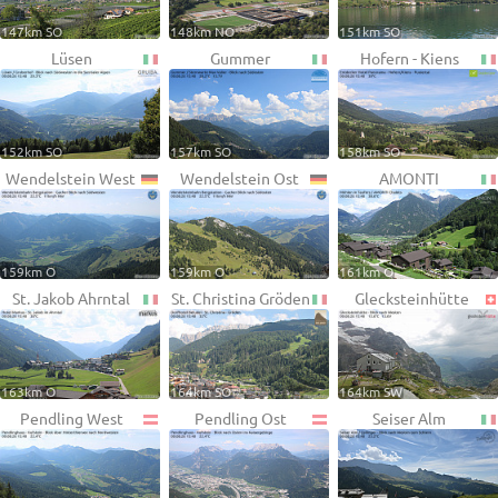
147km SO
148km NO
151km SO
Lüsen
Gummer
Hofern - Kiens
152km SO
157km SO
158km SO
Wendelstein West
Wendelstein Ost
AMONTI
159km O
159km O
161km O
St. Jakob Ahrntal
St. Christina Gröden
Glecksteinhütte
163km O
164km SO
164km SW
Pendling West
Pendling Ost
Seiser Alm