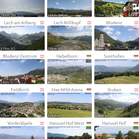
•
LIVE
26km SW
26km SW
27km SO
Lech am Arlberg
Lech Rüfikopf
Bludenz
27km SO
28km SO
29km S
Bludenz Zentrum
Nebelhorn
Sonthofen
29km S
30km O
31km O
Feldkirch
Max-Wild-Arena
Stuben
32km SW
32km N
33km SO
Vorderälpele
Hanusel Hof West
Hanusel Hof