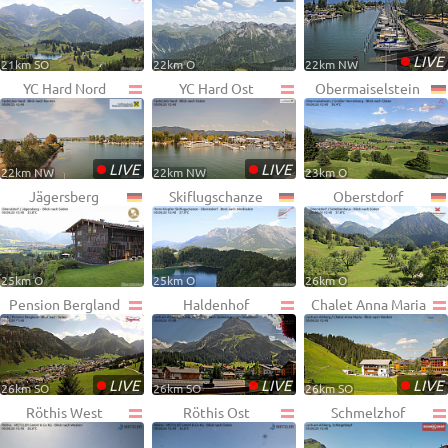
•
LIVE
21km SO
22km O
22km NW
YC Hard Nord
YC Hard Ost
Obermaiselstein
•
•
LIVE
LIVE
22km NW
22km NW
23km O
Jägersberg
Skiflugschanze
Oberstdorf
25km O
25km O
26km O
Pension Bergland
Haldenhof
Chalet Anna Maria
•
•
•
LIVE
LIVE
LIVE
26km SO
26km SO
26km SO
Röthis West
Röthis Ost
Schmelzhof