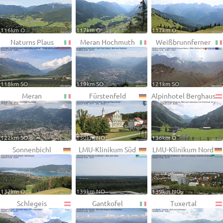
116km O
117km O
117km O
Naturns Plaus
Meran Hochmuth
Weißbrunnferner
118km SO
119km SO
121km SO
Meran
Fürstenfeld
Alpinhotel Berghaus
122km SO
130km NO
136km O
Sonnenbichl
LMU-Klinikum Süd
LMU-Klinikum Nord
137km O
139km NO
139km NO
Schlegeis
Gantkofel
Tuxertal