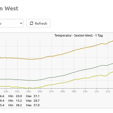
n West
Refresh
Temperatur - Sexten West - 1 Tag
03h
04h
05h
06h
07h
08h
09h
10h
11h
12h
6.6
Min
20.0
Max
37.1
9.4
Min
13.2
Max
28.7
5.4
Min
38.2
Max
57.0