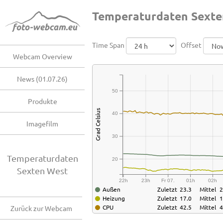
Temperaturdaten Sexte
Time Span
Offset
Webcam Overview
News (01.07.26)
50
Produkte
Grad Celsius
40
Imagefilm
30
Temperaturdaten
20
Sexten West
22h
23h
Fr 07.
01h
02h
Außen
Zuletzt
23.3
Mittel
2
Heizung
Zuletzt
17.0
Mittel
1
CPU
Zuletzt
42.5
Mittel
4
Zurück zur Webcam