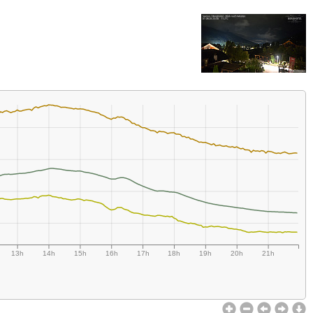
13h
14h
15h
16h
17h
18h
19h
20h
21h