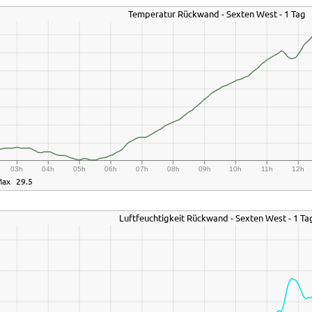
Temperatur Rückwand - Sexten West - 1 Tag
03h
04h
05h
06h
07h
08h
09h
10h
11h
12h
Max
29.5
Luftfeuchtigkeit Rückwand - Sexten West - 1 Ta