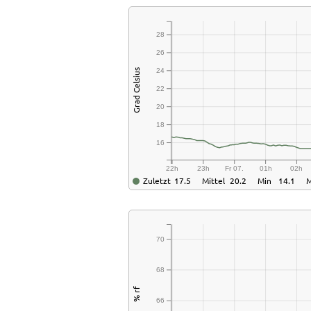
28
26
24
Grad Celsius
22
20
18
16
22h
23h
Fr 07.
01h
02h
Zuletzt
17.5
Mittel
20.2
Min
14.1
70
68
% rf
66