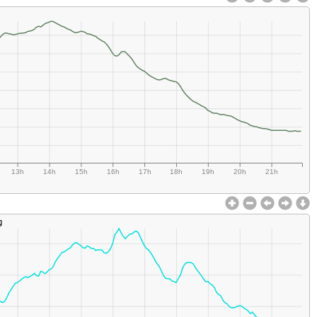
13h
14h
15h
16h
17h
18h
19h
20h
21h
g