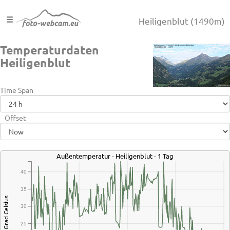
Heiligenblut
(1490m)
Temperaturdaten
Heiligenblut
Time Span
Offset
Außentemperatur - Heiligenblut - 1 Tag
40
35
Grad Celsius
30
25