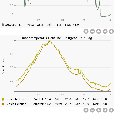
20
15
12h
18h
Mo 10.
06h
Zuletzt
15.7
Mittel
28.3
Min
13.3
Max
43.0
Innentemperatur Gehäuse - Heiligenblut - 1 Tag
35
30
Grad Celsius
25
20
12h
18h
Mo 10.
06h
Fühler hinten
Zuletzt
19.4
Mittel
25.0
Min
17.7
Max
35.0
Fühler Heizung
Zuletzt
17.2
Mittel
23.7
Min
16.0
Max
34.8