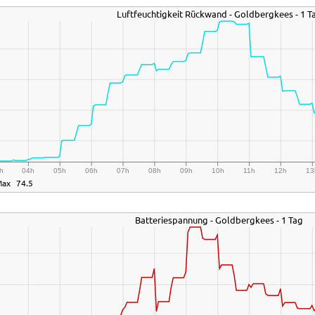
Luftfeuchtigkeit Rückwand - Goldbergkees - 1 T
h
04h
05h
06h
07h
08h
09h
10h
11h
12h
13
Max
74.5
Batteriespannung - Goldbergkees - 1 Tag