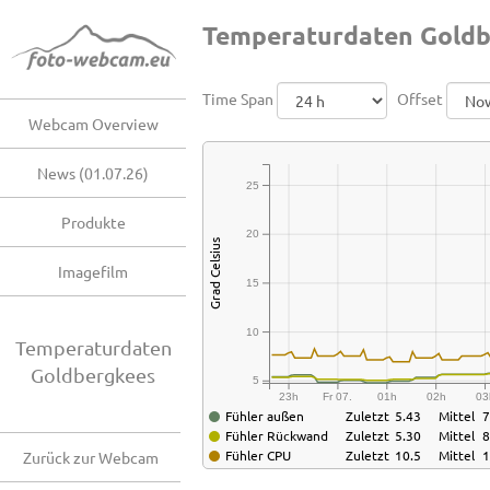
Temperaturdaten Goldb
Time Span
Offset
Webcam Overview
News (01.07.26)
25
Produkte
20
Grad Celsius
Imagefilm
15
10
Temperaturdaten
Goldbergkees
5
23h
Fr 07.
01h
02h
03
Fühler außen
Zuletzt
5.43
Mittel
7
Fühler Rückwand
Zuletzt
5.30
Mittel
8
Fühler CPU
Zuletzt
10.5
Mittel
1
Zurück zur Webcam