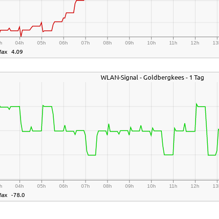
h
04h
05h
06h
07h
08h
09h
10h
11h
12h
13
Max
4.09
WLAN-Signal - Goldbergkees - 1 Tag
h
04h
05h
06h
07h
08h
09h
10h
11h
12h
13
Max
-78.0