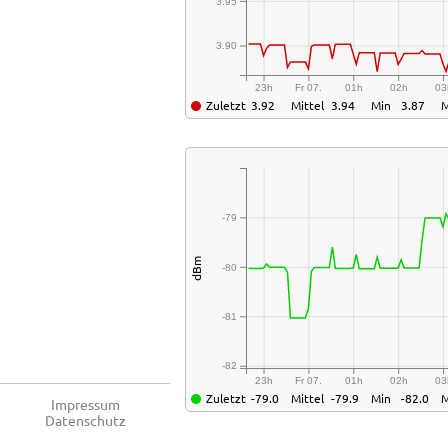
3.95
3.90
23h
Fr 07.
01h
02h
03
Zuletzt
3.92
Mittel
3.94
Min
3.87
-79
dBm
-80
-81
-82
23h
Fr 07.
01h
02h
03
Zuletzt
-79.0
Mittel
-79.9
Min
-82.0
Impressum
Datenschutz