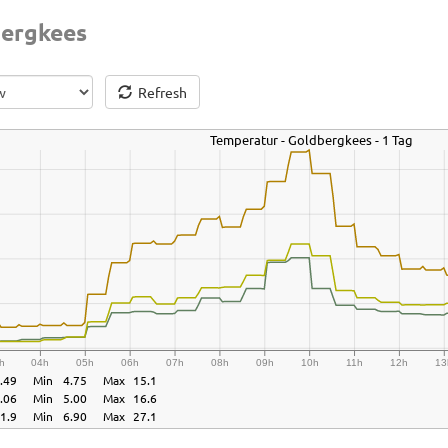
ergkees
Refresh
Temperatur - Goldbergkees - 1 Tag
h
04h
05h
06h
07h
08h
09h
10h
11h
12h
13
.49
Min
4.75
Max
15.1
.06
Min
5.00
Max
16.6
1.9
Min
6.90
Max
27.1