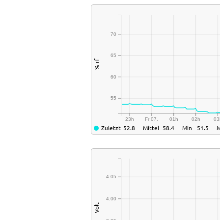
70
65
% rf
60
55
23h
Fr 07.
01h
02h
03
Zuletzt
52.8
Mittel
58.4
Min
51.5
4.05
4.00
Volt