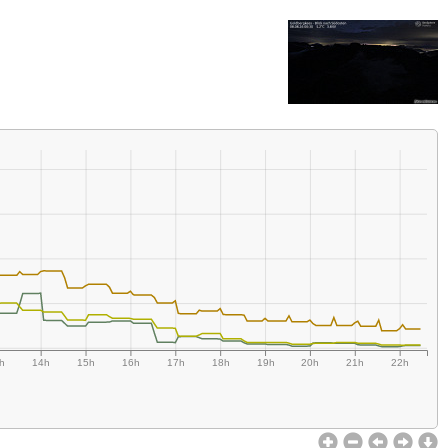
h
14h
15h
16h
17h
18h
19h
20h
21h
22h