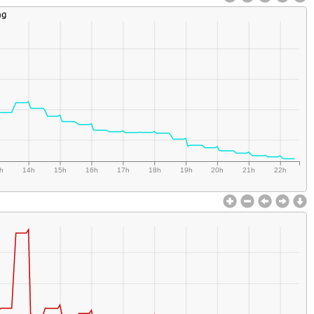
ag
h
14h
15h
16h
17h
18h
19h
20h
21h
22h