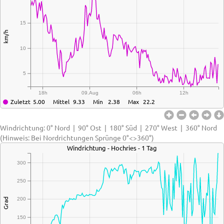
15
km/h
10
5
18h
09.Aug
06h
12h
Zuletzt
5.00
Mittel
9.33
Min
2.38
Max
22.2
Windrichtung: 0° Nord | 90° Ost | 180° Süd | 270° West | 360° Nord
(Hinweis: Bei Nordrichtungen Sprünge 0°<>360°)
Windrichtung - Hochries - 1 Tag
300
250
200
Grad
150