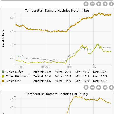
Temperatur - Kamera Hochries Nord - 1 Tag
50
40
Grad Celsius
30
20
18h
09.Aug
06h
12h
Fühler außen
Zuletzt
27.9
Mittel
22.1
Min
17.5
Max
29.1
Fühler Rückwand
Zuletzt
24.4
Mittel
20.5
Min
15.3
Max
30.5
Fühler CPU
Zuletzt
51.6
Mittel
44.9
Min
39.0
Max
53.7
Temperatur - Kamera Hochries Ost - 1 Tag
45
40