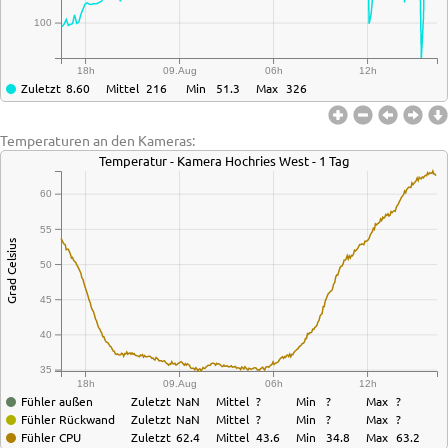
100
18h
09.Aug
06h
12h
Zuletzt
8.60
Mittel
216
Min
51.3
Max
326
Temperaturen an den Kameras:
Temperatur - Kamera Hochries West - 1 Tag
60
55
Grad Celsius
50
45
40
35
18h
09.Aug
06h
12h
Fühler außen
Zuletzt
NaN
Mittel
?
Min
?
Max
?
Fühler Rückwand
Zuletzt
NaN
Mittel
?
Min
?
Max
?
Fühler CPU
Zuletzt
62.4
Mittel
43.6
Min
34.8
Max
63.2