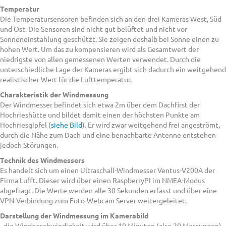
Temperatur
Die Temperatursensoren befinden sich an den drei Kameras West, Süd
und Ost. Die Sensoren sind nicht gut belüftet und nicht vor
Sonneneinstahlung geschützt. Sie zeigen deshalb bei Sonne einen zu
hohen Wert. Um das zu kompensieren wird als Gesamtwert der
niedrigste von allen gemessenen Werten verwendet. Durch die
unterschiedliche Lage der Kameras ergibt sich dadurch ein weitgehend
realistischer Wert für die Lufttemperatur.
Charakteristik der Windmessung
Der Windmesser befindet sich etwa 2m über dem Dachfirst der
Hochrieshütte und bildet damit einen der höchsten Punkte am
Hochriesgipfel (
siehe Bild
). Er wird zwar weitgehend frei angeströmt,
durch die Nähe zum Dach und eine benachbarte Antenne entstehen
jedoch Störungen.
Technik des Windmessers
Es handelt sich um einen Ultraschall-Windmesser Ventus-V200A der
Firma Lufft. Dieser wird über einen RaspberryPI im NMEA-Modus
abgefragt. Die Werte werden alle 30 Sekunden erfasst und über eine
VPN-Verbindung zum Foto-Webcam Server weitergeleitet.
Darstellung der Windmessung im Kamerabild
- die Windgeschwindigkeit wird über 10 Minuten (also 20 Messungen)