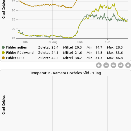
Grad Celsius
35
30
25
20
15
18h
09.Aug
06h
12h
Fühler außen
Zuletzt
25.4
Mittel
20.3
Min
14.7
Max
28.3
Fühler Rückwand
Zuletzt
24.1
Mittel
21.6
Min
14.8
Max
33.6
Fühler CPU
Zuletzt
42.2
Mittel
38.2
Min
31.3
Max
46.8
Temperatur - Kamera Hochries Süd - 1 Tag
Grad Celsius