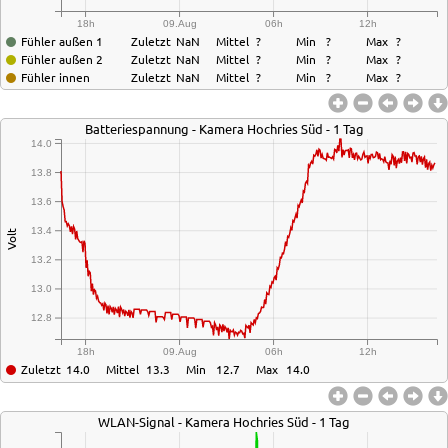
18h
09.Aug
06h
12h
Fühler außen 1
Zuletzt
NaN
Mittel
?
Min
?
Max
?
Fühler außen 2
Zuletzt
NaN
Mittel
?
Min
?
Max
?
Fühler innen
Zuletzt
NaN
Mittel
?
Min
?
Max
?
Batteriespannung - Kamera Hochries Süd - 1 Tag
14.0
13.8
13.6
13.4
Volt
13.2
13.0
12.8
18h
09.Aug
06h
12h
Zuletzt
14.0
Mittel
13.3
Min
12.7
Max
14.0
WLAN-Signal - Kamera Hochries Süd - 1 Tag